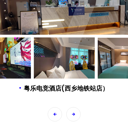
粤乐电竞酒店(西乡地铁站店）